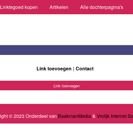
Linktegoed kopen
Artikelen
Alle dochterpagina's
Link toevoegen
Contact
Link toevoegen
ight © 2023 Onderdeel van
BaakmanMedia
&
Vrolijk Internet S